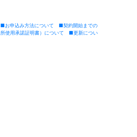
■お申込み方法について
■契約開始までの
場所使用承諾証明書）について
■更新につい