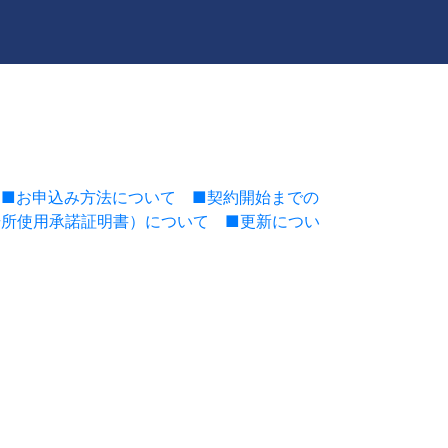
■お申込み方法について
■契約開始までの
場所使用承諾証明書）について
■更新につい